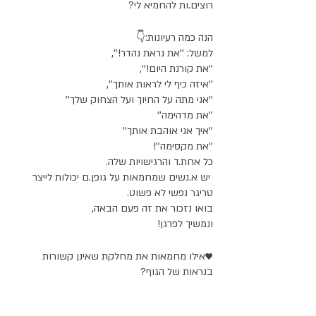
רוצים.ות להחמיא לי?
הנה כמה רעיונות:👇
למשל: ''את נראת נהדר!'',
''את קורנת היום!'',
''איזה כיף לי לראות אותך'',
''אני מתה על החיוך ועל הצחוק שלך''
''את מדהימה''
''איך אני אוהבת אותך''
''את מקסימה''!
כל אחת.ד והרגישויות שלה.
 יש א.נשים שמחמאות על גופן.ם יכולות לייצר 
טריגר נפשי לא פשוט.
בואו נזכור את זה פעם הבאה, 
ונמשיך לפרגן!
♥אילו מחמאות את מחלקת שאינן קשורות 
בנראות של הגוף?